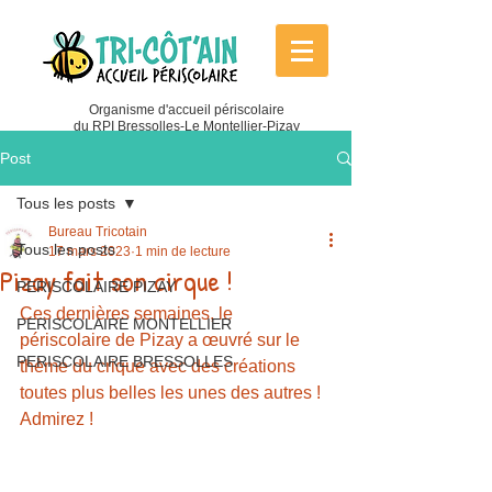
Organisme d'accueil périscolaire
du RPI Bressolles-Le Montellier-Pizay
Post
Tous les posts
Bureau Tricotain
Tous les posts
17 mars 2023
1 min de lecture
Pizay fait son cirque !
PERISCOLAIRE PIZAY
Ces dernières semaines, le 
PERISCOLAIRE MONTELLIER
périscolaire de Pizay a œuvré sur le 
PERISCOLAIRE BRESSOLLES
thème du crique avec des créations 
toutes plus belles les unes des autres ! 
Admirez !