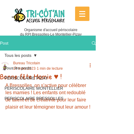
Organisme d'accueil périscolaire
du RPI Bressolles-Le Montellier-Pizay
Post
Tous les posts
Bureau Tricotain
Tous les posts
17 mars 2023
1 min de lecture
Bonne fête Mamie ♥ !
PERISCOLAIRE PIZAY
A Bressolles, on s'active pour célébrer 
PERISCOLAIRE MONTELLIER
les mamies ! Les enfants ont redoublé 
PERISCOLAIRE BRESSOLLES
de talent et de créativité pour leur faire 
plaisir et leur témoigner tout leur amour !